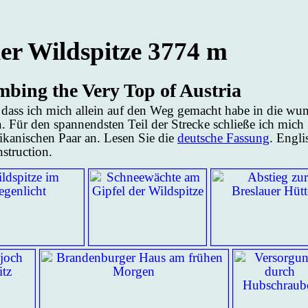
­ler Wild­spit­ze 3774 m
m­bing the Ve­ry Top of Austria
r, dass ich mich al­lein auf den Weg ge­macht ha­be in die wu
pen. Für den span­nends­ten Teil der Stre­cke schlie­ße ich mich
­ka­ni­schen Paar an. Le­sen Sie die
deut­sche Fas­sung
.
Eng­li
struc­ti­on.