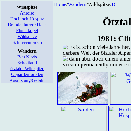
Home
/
Wan­dern
/Wild­spit­ze/
D
Wildspitze
Anreise
Ötz­ta
Hochjoch Hospitz
Brandenburger Haus
Fluchtkogel
Wildspitze
1981: Cli
Schneeeinbruch
Es ist schon vie­le Jah­re he
Wandern
der­ba­re Welt der ötz­ta­ler Al­
Ben Nevis
dann aber doch ei­nem ame­ri
Schottland
ver­sion per­manent­ly un­der con­
ötztaler Wildspitze
Gepardenforellen
Ausrüstung/Gefahr