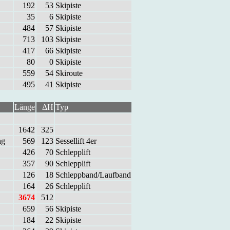
192
53
Ski­pis­te
35
6
Ski­pis­te
484
57
Ski­pis­te
713
103
Ski­pis­te
417
66
Ski­pis­te
80
0
Ski­pis­te
559
54
Ski­rou­te
495
41
Ski­pis­te
Länge
ΔH
Typ
1642
325
ng
569
123
Ses­sel­lift 4er
426
70
Schlepp­lift
357
90
Schlepp­lift
126
18
Schlepp­band/Lauf­band
164
26
Schlepp­lift
3674
512
659
56
Ski­pis­te
184
22
Ski­pis­te