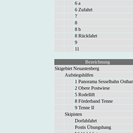
6 a
6 Zu­fahrt
7
8
8 b
8 Rück­fahrt
9
11
Be­zeich­nung
Ski­ge­biet Neu­as­ten­berg
Auf­stiegs­hil­fen
1 Pa­no­ra­ma Ses­sel­bahn Ost­ha
2 Obe­re Post­wie­se
5 Ro­del­lift
8 För­der­band Ten­ne
9 Ten­ne II
Ski­pis­ten
Dor­f­ab­fahrt
Pos­tis Übungs­hang