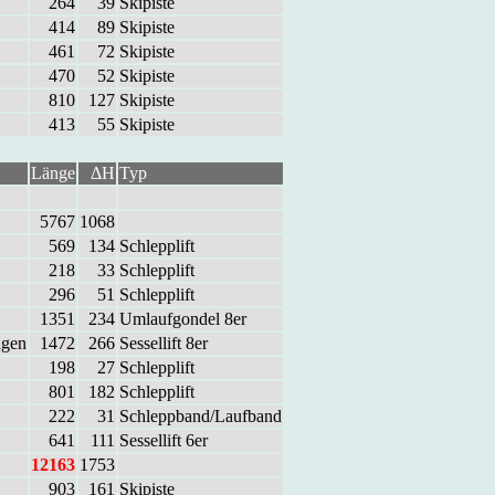
264
39
Ski­pis­te
414
89
Ski­pis­te
461
72
Ski­pis­te
470
52
Ski­pis­te
810
127
Ski­pis­te
413
55
Ski­pis­te
Länge
ΔH
Typ
5767
1068
569
134
Schlepp­lift
218
33
Schlepp­lift
296
51
Schlepp­lift
1351
234
Um­lauf­gon­del 8er
­gen
1472
266
Ses­sel­lift 8er
198
27
Schlepp­lift
801
182
Schlepp­lift
222
31
Schlepp­band/Lauf­band
641
111
Ses­sel­lift 6er
12163
1753
903
161
Ski­pis­te