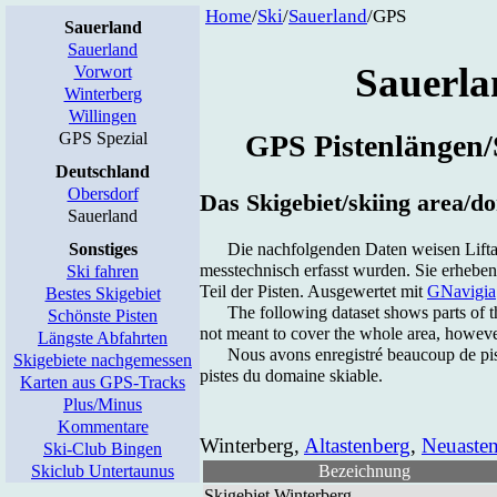
Home
/
Ski
/
Sau­er­land
/GPS
Sauerland
Sauerland
Sau­er­l
Vorwort
Winterberg
Willingen
GPS Spezial
GPS Pis­ten­län­gen
Deutschland
Obersdorf
Das Ski­ge­biet/ski­ing area/d
Sauerland
Die nach­fol­gen­den Da­ten wei­sen Lift­
Sonstiges
mess­tech­nisch er­fasst wur­den. Sie er­he­be
Ski fahren
Teil der Pis­ten. Aus­ge­wer­tet mit
GNavigia
Bestes Skigebiet
The fol­low­ing da­ta­set shows parts of th
Schönste Pisten
not meant to co­ver the who­le area, how­ever, it
Längste Abfahrten
Nous av­ons en­re­gis­tré be­au­coup de pis­
Skigebiete nachgemessen
pis­tes du do­mai­ne ski­able.
Karten aus GPS-Tracks
Plus/Minus
Kommentare
Win­ter­berg,
Alt­as­ten­berg
,
Neu­as­te
Ski-Club Bingen
Skiclub Untertaunus
Be­zeich­nung
Ski­ge­biet Win­ter­berg