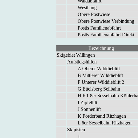
Wald­ab­fahrt
West­hang
Obe­re Post­wie­se
Obe­re Post­wie­se Ver­bin­dung
Pos­tis Fa­mi­li­en­ab­fahrt
Pos­tis Fa­mi­li­en­ab­fahrt Di­rekt
Be­zeich­nung
Ski­ge­biet Wil­lin­gen
Auf­stiegs­hil­fen
A Obe­rer Wild­dieb­lift
B Mitt­ler­er Wild­dieb­lift
F Un­te­rer Wild­dieb­lift 2
G Et­tels­berg Seil­bahn
H K1 8er Ses­sel­bahn Köh­ler­ha
I Zip­fel­lift
J Son­nen­lift
K För­der­band Ritz­ha­gen
L 6er Ses­sel­bahn Ritz­ha­gen
Ski­pis­ten
1