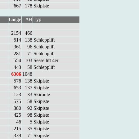
667
178
Ski­pis­te
Länge
ΔH
Typ
2154
466
514
138
Schlepp­lift
361
96
Schlepp­lift
281
71
Schlepp­lift
554
103
Ses­sel­lift 4er
443
58
Schlepp­lift
6306
1048
576
138
Ski­pis­te
653
137
Ski­pis­te
123
33
Ski­rou­te
575
58
Ski­pis­te
380
92
Ski­pis­te
425
98
Ski­pis­te
46
5
Ski­pis­te
215
35
Ski­pis­te
339
71
Ski­pis­te