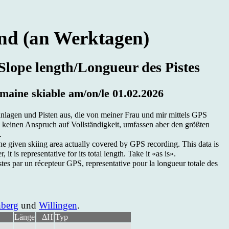
and (an Werk­ta­gen)
/Slope length/Lon­gueur des Pis­tes
o­mai­ne ski­able am/on/le 01.02.2026
an­la­gen und Pis­ten aus, die von mei­ner Frau und mir mit­tels GPS
n kei­nen An­spruch auf Voll­stän­dig­keit, um­fas­sen aber den größ­ten
.
e gi­ven ski­ing area ac­tual­ly co­ver­ed by GPS re­cor­ding. This da­ta is
 is re­pre­sen­ta­ti­ve for its to­tal length. Ta­ke it «as is».
tes par un ré­cep­teur GPS, re­pre­sen­ta­ti­ve pour la lon­gueur to­ta­le des
n­berg
und
Wil­lin­gen
.
Länge
ΔH
Typ