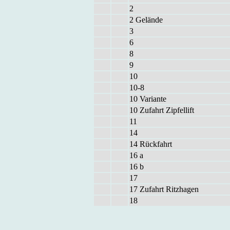
2
2 Ge­län­de
3
6
8
9
10
10-8
10 Va­ri­an­te
10 Zu­fahrt Zip­fel­lift
11
14
14 Rück­fahrt
16 a
16 b
17
17 Zu­fahrt Ritz­ha­gen
18