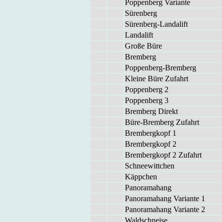
Pop­pen­berg Va­ri­an­te
Sü­ren­berg
Sü­ren­berg-Lan­da­lift
Lan­da­lift
Gro­ße Bü­re
Brem­berg
Pop­pen­berg-Brem­berg
Klei­ne Bü­re Zu­fahrt
Pop­pen­berg 2
Pop­pen­berg 3
Brem­berg Di­rekt
Büre-Brem­berg Zu­fahrt
Brem­berg­kopf 1
Brem­berg­kopf 2
Brem­berg­kopf 2 Zu­fahrt
Schnee­witt­chen
Käpp­chen
Pa­n­ora­ma­hang
Pa­n­ora­ma­hang Va­ri­an­te 1
Pa­n­ora­ma­hang Va­ri­an­te 2
Wald­schnei­se