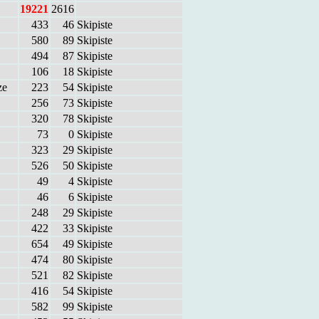
19221
2616
433
46
Ski­pis­te
580
89
Ski­pis­te
494
87
Ski­pis­te
106
18
Ski­pis­te
ze
223
54
Ski­pis­te
256
73
Ski­pis­te
320
78
Ski­pis­te
73
0
Ski­pis­te
323
29
Ski­pis­te
526
50
Ski­pis­te
49
4
Ski­pis­te
46
6
Ski­pis­te
248
29
Ski­pis­te
422
33
Ski­pis­te
654
49
Ski­pis­te
474
80
Ski­pis­te
521
82
Ski­pis­te
416
54
Ski­pis­te
582
99
Ski­pis­te