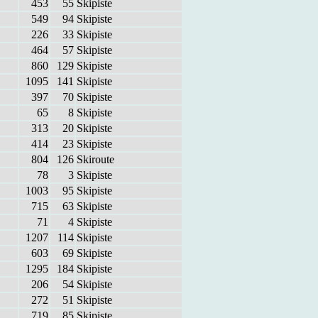
453
55
Ski­pis­te
549
94
Ski­pis­te
226
33
Ski­pis­te
464
57
Ski­pis­te
860
129
Ski­pis­te
1095
141
Ski­pis­te
397
70
Ski­pis­te
65
8
Ski­pis­te
313
20
Ski­pis­te
414
23
Ski­pis­te
804
126
Ski­rou­te
78
3
Ski­pis­te
1003
95
Ski­pis­te
715
63
Ski­pis­te
71
4
Ski­pis­te
1207
114
Ski­pis­te
603
69
Ski­pis­te
1295
184
Ski­pis­te
206
54
Ski­pis­te
272
51
Ski­pis­te
719
85
Ski­pis­te