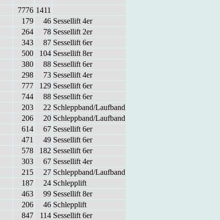
7776
1411
179
46
Ses­sel­lift 4er
264
78
Ses­sel­lift 2er
343
87
Ses­sel­lift 6er
500
104
Ses­sel­lift 8er
380
88
Ses­sel­lift 6er
298
73
Ses­sel­lift 4er
777
129
Ses­sel­lift 6er
744
88
Ses­sel­lift 6er
203
22
Schlepp­band/Lauf­band
206
20
Schlepp­band/Lauf­band
614
67
Ses­sel­lift 6er
471
49
Ses­sel­lift 6er
578
182
Ses­sel­lift 6er
303
67
Ses­sel­lift 4er
215
27
Schlepp­band/Lauf­band
187
24
Schlepp­lift
463
99
Ses­sel­lift 8er
206
46
Schlepp­lift
847
114
Ses­sel­lift 6er