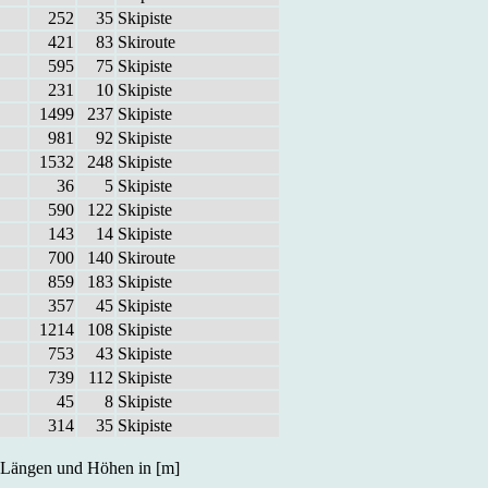
252
35
Ski­pis­te
421
83
Ski­rou­te
595
75
Ski­pis­te
231
10
Ski­pis­te
1499
237
Ski­pis­te
981
92
Ski­pis­te
1532
248
Ski­pis­te
36
5
Ski­pis­te
590
122
Ski­pis­te
143
14
Ski­pis­te
700
140
Ski­rou­te
859
183
Ski­pis­te
357
45
Ski­pis­te
1214
108
Ski­pis­te
753
43
Ski­pis­te
739
112
Ski­pis­te
45
8
Ski­pis­te
314
35
Ski­pis­te
Län­gen und Hö­hen in [m]