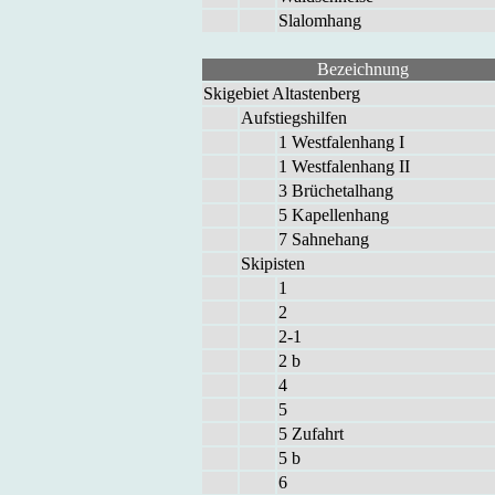
Sla­lom­hang
Be­zeich­nung
Ski­ge­biet Alt­as­ten­berg
Auf­stiegs­hil­fen
1 West­fa­len­hang I
1 West­fa­len­hang II
3 Brü­che­tal­hang
5 Ka­pel­len­hang
7 Sah­ne­hang
Ski­pis­ten
1
2
2-1
2 b
4
5
5 Zu­fahrt
5 b
6