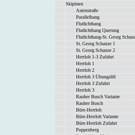
Ski­pis­ten
As­ten­stra­ße
Par­al­lel­hang
Flut­licht­hang
Flut­licht­hang Que­rung
Flut­licht­hang-St. Ge­org Schan­
St. Ge­org Schan­ze 1
St. Ge­org Schan­ze 2
Herr­loh 1-3 Zu­fahrt
Herr­loh 1
Herr­loh 2
Herr­loh 3 Übungs­lift
Herr­loh 3 Zu­fahrt
Herr­loh 3
Rau­her Busch Va­ri­an­te
Rau­her Busch
Büre-Herr­loh
Büre-Herr­loh Va­ri­an­te
Büre-Herr­loh Zu­fahrt
Pop­pen­berg