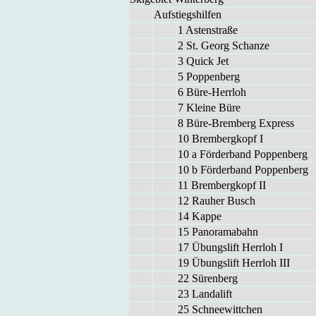
Auf­stiegs­hil­fen
1 As­ten­stra­ße
2 St. Ge­org Schan­ze
3 Quick Jet
5 Pop­pen­berg
6 Büre-Herr­loh
7 Klei­ne Bü­re
8 Büre-Brem­berg Ex­press
10 Brem­berg­kopf I
10 a För­der­band Pop­pen­berg
10 b För­der­band Pop­pen­berg
11 Brem­berg­kopf II
12 Rau­her Busch
14 Kap­pe
15 Pa­n­ora­ma­bahn
17 Übungs­lift Herr­loh I
19 Übungs­lift Herr­loh III
22 Sü­ren­berg
23 Lan­da­lift
25 Schnee­witt­chen