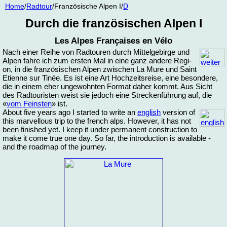
Home
/
Rad­tour
/Fran­zö­si­sche Al­pen I/
D
Durch die fran­zö­si­schen Al­pen I
Les Al­pes Françai­ses en Vélo
Nach ei­ner Rei­he von Rad­tou­ren durch Mit­tel­ge­bir­ge und
Al­pen fah­re ich zum ers­ten Mal in ei­ne ganz an­de­re Re­gi­
on, in die fran­zö­si­schen Al­pen zwi­schen La Mure und Saint
Eti­enne sur Tinée. Es ist ei­ne Art Hoch­zeits­rei­se, ei­ne be­son­de­re,
die in ei­nem eher un­ge­wohn­ten For­mat da­her kommt. Aus Sicht
des Rad­tou­ris­ten weist sie je­doch ei­ne Stre­cken­füh­rung auf, die
«
vom Feins­ten
» ist.
About fi­ve years ago
I star­ted to wri­te an
eng­lish
ver­sion of
this mar­vel­lous trip to the french al­ps. Ho­we­ver, it has not
be­en fi­nis­hed yet. I keep it un­der per­ma­nent con­struc­ti­on to
ma­ke it co­me true one day. So far, the in­tro­duc­ti­on is availa­ble -
and the road­map of the jour­ney.