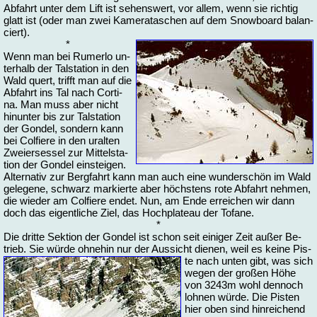
Ab­fahrt un­ter dem Lift ist se­hens­wert, vor al­lem, wenn sie rich­tig
glatt ist (oder man zwei Ka­me­ra­ta­schen auf dem Snow­board ba­lan­
ciert).
*
Wenn man bei Ru­mer­lo un­
ter­halb der Tal­sta­ti­on in den
Wald quert, trifft man auf die
Ab­fahrt ins Tal nach Cor­ti­
na. Man muss aber nicht
hin­un­ter bis zur Tal­sta­ti­on
der Gon­del, son­dern kann
bei Col­fie­re in den ur­al­ten
Zwei­er­ses­sel zur Mit­tel­sta­
ti­on der Gon­del ein­stei­gen.
Al­ter­na­tiv zur Berg­fahrt kann man auch ei­ne wun­der­schön im Wald
ge­le­ge­ne, schwarz mar­kier­te aber höchs­tens ro­te Ab­fahrt neh­men,
die wie­der am Col­fie­re en­det. Nun, am En­de er­rei­chen wir dann
doch das ei­gent­li­che Ziel, das Hoch­pla­teau der To­fa­ne.
*
Die drit­te Sek­ti­on der Gon­del ist schon seit ei­ni­ger Zeit au­ßer Be­
trieb. Sie wür­de oh­ne­hin nur der Aus­sicht die­nen, weil
es kei­ne Pis­
te nach un­ten gibt, was sich
we­gen der gro­ßen Hö­he
von 3243m wohl den­noch
loh­nen wür­de. Die Pis­ten
hier oben sind hin­rei­chend