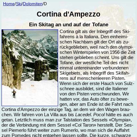
Home
/
Ski
/
Do­lo­mi­ten
/D
Cor­ti­na d'Am­pez­zo
Ein Ski­tag an und auf der To­fa­ne
Cor­ti­na gilt als der In­be­griff des Ski­
fah­rens à la Ita­lia­na. Den ein­hei­mi­
schen Nach­barn gilt der Ort als zu­
rück­ge­blie­ben, weil nach den olym­pi­
schen Win­ter­spie­len von 1956 die Zeit
ste­hen ge­blie­ben scheint. Uns gilt die
To­fa­ne, der west­li­che Teil des nicht
ein­mal un­ter­ein­an­der ver­bun­de­nen
Ski­ge­biets, als In­be­griff des Ski­fah­
rens auf men­schen­lee­ren Pis­ten.
Wenn sich der ers­te Hauch von Sulz­
schnee aus­bil­det, sind die Ita­lie­ner
von den Pis­ten ver­schwun­den. Wir
hat­ten vor, das Au­to öf­ter zu be­we­
gen, aber am En­de ist die Fahrt nach
Cor­ti­na d'Am­pez­zo der ein­zi­ge Tag, an dem wir den Wa­gen brau­
chen. Wir fah­ren von La Vil­la aus bis
La­ce­del
.
Po­col
hät­te es auch
ge­tan. Letzt­lich muss man zur Tal­sta­ti­on des Ses­sels «Olym­pia»,
der die Ver­bin­dung mit dem Ses­sel «Col Taron» her­stellt. Der Ses­
sel Pie­mer­lo führt wei­ter zum Ru­mer­lo, wo man sich die Auf­fahrt
zum Po­me­des nicht ent­ge­hen las­sen soll­te. Die kur­ze, schwar­ze