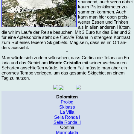
span­nend, auch wenn da­bei
kaum Pis­ten­ki­lo­me­ter zu­
sam­men kom­men. Auch
kann man hier oben preis­
wer­ter Es­sen und Trin­ken
als in al­len an­de­ren Hüt­ten,
die wir im Lau­fe der Rei­se be­su­chen. Mit 3 Eu­ro für das Bier und 2
für ei­ne Ap­fel­schör­le steht die
Fu­ni­vie To­fa­na
in stren­gem Kon­trast
zum Ruf ei­nes teue­ren Ski­ge­biets. Mag sein, dass es im Ort an­
ders aus­sieht.
*
Man wür­de sich zu­dem wün­schen, dass Cor­ti­na die To­fa­na an Fa­
lo­ria und das Ge­biet am
Mon­te Cris­tal­lo
mit sei­ner «schwar­zen
Schar­te» an­schlie­ßen wür­de. In je­dem Fall müss­te man aber ein
enor­mes Tem­po vor­le­gen, um das ge­sam­te Ski­ge­biet an ei­nem
Tag zu nut­zen.
Do­lo­mi­ten
Pro­log
Ski­pass
La Vil­la
Sel­la Ron­da I
Sel­la Ron­da II
Cor­ti­na
Mar­mo­la­da