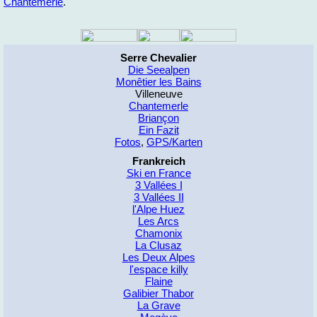
Chan­te­mer­le
.
Serre Chevalier
Die Seealpen
Monêtier les Bains
Villeneuve
Chantemerle
Briançon
Ein Fazit
Fotos
,
GPS/Karten
Frankreich
Ski en France
3 Vallées I
3 Vallées II
l'Alpe Huez
Les Arcs
Chamonix
La Clusaz
Les Deux Alpes
l'espace killy
Flaine
Galibier Thabor
La Grave