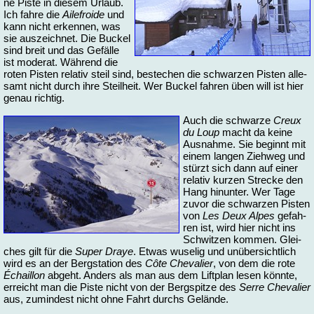
ne Pis­te in die­sem Ur­laub.
Ich fah­re die
Ai­le­fro­i­de
und
kann nicht er­ken­nen, was
sie aus­zeich­net. Die Bu­ckel
sind breit und das Ge­fäl­le
ist mo­de­rat. Wäh­rend die
ro­ten Pis­ten re­la­tiv steil sind, be­ste­chen die schwar­zen Pis­ten al­le­
samt nicht durch ih­re Steil­heit. Wer Bu­ckel fah­ren üben will ist hier
ge­nau rich­tig.
Auch die schwar­ze
Creux
du Loup
macht da kei­ne
Aus­nah­me. Sie be­ginnt mit
ei­nem lan­gen Zieh­weg und
stürzt sich dann auf ei­ner
re­la­tiv kur­zen Stre­cke den
Hang hin­un­ter. Wer Ta­ge
zu­vor die schwar­zen Pis­ten
von
Les Deux Al­pes
ge­fah­
ren ist, wird hier nicht ins
Schwit­zen kom­men. Glei­
ches gilt für die
Su­per Draye
. Et­was wu­se­lig und un­über­sicht­lich
wird es an der Berg­sta­ti­on des
Côte Che­va­lier
, von dem die ro­te
Échail­lon
ab­ge­ht. An­ders als man aus dem Lift­plan le­sen könn­te,
er­reicht man die Pis­te nicht von der Berg­spit­ze des
Ser­re Che­va­lier
aus, zu­min­dest nicht oh­ne Fahrt durchs Ge­län­de.