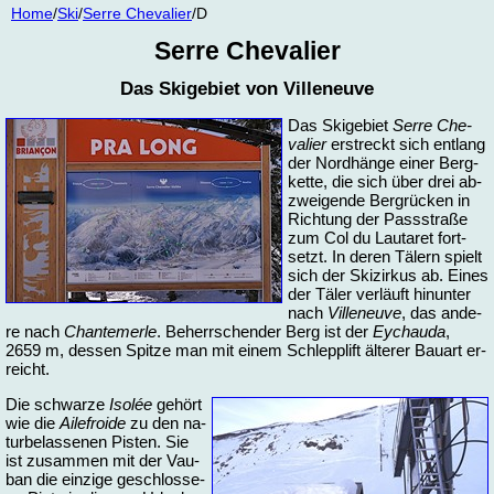
Home
/
Ski
/
Ser­re Che­va­lier
/D
Ser­re Che­va­lier
Das Ski­ge­biet von Vil­le­neu­ve
Das Ski­ge­biet
Ser­re Che­
va­lier
er­streckt sich ent­lang
der Nord­hän­ge ei­ner Berg­
ket­te, die sich über drei ab­
zwei­gen­de Berg­rüc­ken in
Rich­tung der Pass­stra­ße
zum Col du Lau­ta­ret fort­
setzt. In de­ren Tä­lern spielt
sich der Skizir­kus ab. Ei­nes
der Tä­ler ver­läuft hin­un­ter
nach
Vil­le­neu­ve
, das an­de­
re nach
Chan­te­mer­le
. Be­herr­schen­der Berg ist der
Ey­chau­da
,
2659 m, des­sen Spit­ze man mit ei­nem Schlepp­lift äl­te­rer Bau­art er­
reicht.
Die schwar­ze
Isolée
ge­hört
wie die
Ai­le­fro­i­de
zu den na­
tur­be­las­se­nen Pis­ten. Sie
ist zu­sam­men mit der Vau­
ban die ein­zi­ge ge­schlos­se­