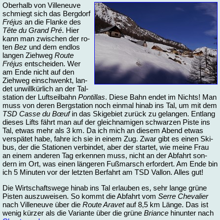
Ober­halb von Vil­le­neu­ve
schmiegt sich das Berg­dorf
Fréjus
an die Flan­ke des
Tête du Grand Pré
. Hier
kann man zwi­schen der ro­
ten
Bez
und dem end­los
lan­gen Zieh­weg
Rou­te
Fréjus
ent­schei­den. Wer
am En­de nicht auf den
Zieh­weg ein­schwenkt, lan­
det un­will­kür­lich an der Tal­
sta­ti­on der Luft­seil­bahn
Pon­til­las
. Die­se Bahn en­det im Nichts! Man
muss von de­ren Berg­sta­ti­on noch ein­mal hin­ab ins Tal, um mit dem
TSD Cas­se du Bœuf
in das Ski­ge­biet zu­rück zu ge­lan­gen. Ent­lang
die­ses Lifts fährt man auf der gleich­na­mi­gen schwar­zen Pis­te ins
Tal, et­was mehr als 3 km. Da ich mich an die­sem Abend et­was
ver­spä­tet ha­be, fah­re ich sie in ei­nem Zug. Zwar gibt es ei­nen Ski­
bus, der die Sta­tio­nen ver­bin­det, aber der star­tet, wie mei­ne Frau
an ei­nem an­de­ren Tag er­ken­nen muss, nicht an der Ab­fahrt son­
dern im Ort, was ei­nen län­ge­ren Fuß­marsch er­for­dert. Am En­de bin
ich 5 Mi­nu­ten vor der letz­ten Ber­fahrt am TSD Val­lon. Al­les gut!
Die Wirt­schafts­we­ge hin­ab ins Tal er­lau­ben es, sehr lan­ge grü­ne
Pis­ten aus­zu­wei­sen. So kommt die Ab­fahrt vom
Ser­re Che­va­lier
nach Vil­le­neu­ve über die
Rou­te Ara­vet
auf 8,5 km Län­ge. Das ist
we­nig kür­zer als die Va­ri­an­te über die grü­ne
Brian­ce
hin­un­ter nach