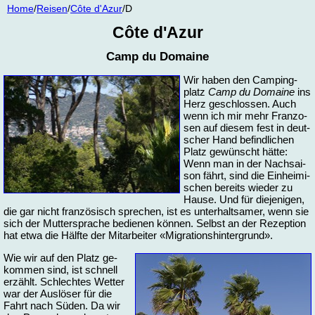
Home
/
Rei­sen
/
Côte d'Azur
/D
Côte d'Azur
Camp du Do­mai­ne
Wir ha­ben den Cam­ping­
platz
Camp du Do­mai­ne
ins
Herz ge­schlos­sen. Auch
wenn ich mir mehr Fran­zo­
sen auf die­sem fest in deut­
scher Hand be­find­li­chen
Platz ge­wünscht hät­te:
Wenn man in der Nach­sai­
son fährt, sind die Ein­hei­mi­
schen be­reits wie­der zu
Hau­se. Und für die­je­ni­gen,
die gar nicht fran­zö­sisch spre­chen, ist es un­ter­halt­sa­mer, wenn sie
sich der Mut­ter­spra­che be­die­nen kön­nen. Selbst an der Re­zep­ti­on
hat et­wa die Hälf­te der Mit­ar­bei­ter «Mi­gra­ti­ons­hin­ter­grund».
Wie wir auf den Platz ge­
kom­men sind, ist schnell
er­zählt. Schlech­tes Wet­ter
war der Aus­lö­ser für die
Fahrt nach Sü­den. Da wir