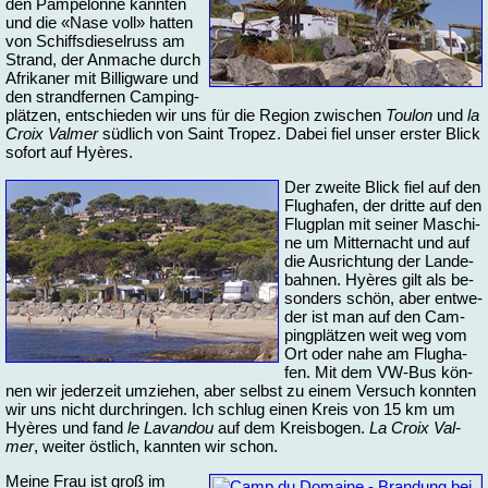
den Pam­pe­lon­ne kann­ten
und die «Na­se voll» hat­ten
von Schiffs­die­sel­russ am
Strand, der An­ma­che durch
Afri­ka­ner mit Bil­lig­wa­re und
den strand­fer­nen Cam­ping­
plät­zen, ent­schie­den wir uns für die Re­gi­on zwi­schen
Tou­lon
und
la
Croix Val­mer
süd­lich von Saint Tro­pez. Da­bei fiel un­ser ers­ter Blick
so­fort auf Hyères.
Der zwei­te Blick fiel auf den
Flug­ha­fen, der drit­te auf den
Flug­plan mit sei­ner Ma­schi­
ne um Mit­ter­nacht und auf
die Aus­rich­tung der Lan­de­
bah­nen. Hyères gilt als be­
son­ders schön, aber ent­we­
der ist man auf den Cam­
ping­plät­zen weit weg vom
Ort oder na­he am Flug­ha­
fen. Mit dem VW-Bus kön­
nen wir je­der­zeit um­zie­hen, aber selbst zu ei­nem Ver­such konn­ten
wir uns nicht durch­rin­gen. Ich schlug ei­nen Kreis von 15 km um
Hyères und fand
le La­van­dou
auf dem Kreis­bo­gen.
La Croix Val­
mer
, wei­ter öst­lich, kann­ten wir schon.
Mei­ne Frau ist groß im