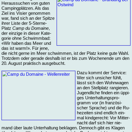
Heraus­su­chen von gu­ten
Cam­ping­plät­zen. Als das
Ziel ins Vi­sier ge­nom­men
war, fand sich an der Spit­ze
ih­rer Lis­te der 5-Sterne-
Platz
Camp du Do­mai­ne
,
der ein­zi­ge in die­ser Ka­te­
go­rie oh­ne Schwimm­bad:
«Wir ha­ben das Meer und
das ist warm!». Für je­ne,
die nicht ger­ne im Meer schwim­men, ist der Platz kei­ne gu­te Wahl.
Trotz­dem oder ge­ra­de des­halb ist er bis zum Wo­che­n­en­de um den
20. Au­gust prak­tisch aus­ge­bucht.
Da­zu kommt der Ser­vice:
Wer sich un­si­cher fühlt,
lässt sich den Wohn­wa­gen
an den Stell­platz ran­gie­ren.
Ju­gend­li­che fin­den ein üp­pi­
ges Un­ter­hal­tungs­pro­
gramm vor (in fran­zö­si­
scher Spra­che) und die Ru­
he­zei­ten sind end­lich ein­
mal kind­ge­recht: Vor Mit­ter­
nacht darf sich hier nie­
mand über lau­te Un­ter­hal­tung be­kla­gen. Den­noch gibt es Kla­gen