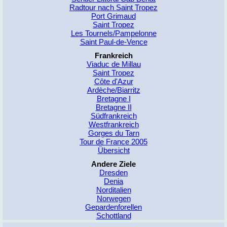
Radtour nach Saint Tropez
Port Grimaud
Saint Tropez
Les Tournels/Pampelonne
Saint Paul-de-Vence
Frankreich
Viaduc de Millau
Saint Tropez
Côte d'Azur
Ardèche/Biarritz
Bretagne I
Bretagne II
Südfrankreich
Westfrankreich
Gorges du Tarn
Tour de France 2005
Übersicht
Andere Ziele
Dresden
Denia
Norditalien
Norwegen
Gepardenforellen
Schottland