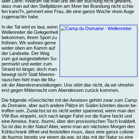
über Lärm: «Wa­rum hat man uns bei der Bu­chung nicht ge­warnt,
dass man auf den Stell­plät­zen am Meer bei Bran­dung nicht schla­
fen kann?», jam­mert ei­ne Frau, die ei­ne gan­ze Wo­che «kein Au­ge
zu­ge­macht» ha­be.
In der Tat wird es laut, wenn
Wel­len­rei­ter die Ge­le­gen­heit
be­kom­men, ih­rem Sport zu
fröh­nen. Wir woh­nen ger­ne
wei­ter oben am Kamm auf
der Land­sei­te. Der Weg
zum gut aus­ge­stat­te­ten Su­
per­markt und wei­ter zum
Strand ist län­ger, doch man
be­wegt sich! Statt Mee­res­
rau­schen hört man die Mu­
sik der Abend­ver­an­stal­tun­gen. Uns stört das nicht, da wir oh­ne­hin
erst ge­gen Mit­ter­nacht vom Abend­es­sen zu­rück kom­men.
Die fol­gen­de «Ge­schich­te mit der Amei­se» ge­hört zwar zum
Camp
du Do­mai­ne
, aber auch an­de­re Plät­ze im Sü­den könn­ten da­von be­
trof­fen sein. Zu­nächst ist es nicht wei­ter span­nend, wenn man den
VW-Bus ein­parkt, sich nach lan­ger Fahrt vor die Kar­re hockt und
ei­ne Amei­se, franz.
four­mi
, über den pro­vi­so­ri­schen Tisch krab­belt.
So ist das in der Na­tur! Aber, wenn man am nächs­ten Mor­gen den
Kühl­schrank öff­net und fest­stel­len muss, dass ei­ne gan­ze
co­lo­nie
de four­mis
be­reits vor ei­nem da war, ist das mit der Na­tur so ei­ne