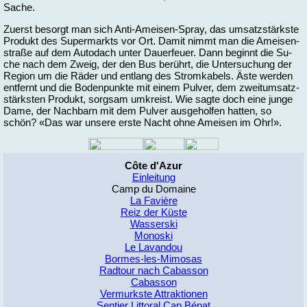
Sa­che.
Zu­erst be­sorgt man sich Anti-Amei­sen-Spray, das um­satz­stärks­te
Pro­dukt des Su­per­markts vor Ort. Da­mit nimmt man die Amei­sen­
stra­ße auf dem Au­to­dach un­ter Dau­er­feu­er. Dann be­ginnt die Su­
che nach dem Zweig, der den Bus be­rührt, die Un­ter­su­chung der
Re­gi­on um die Rä­der und ent­lang des Strom­ka­bels. Äs­te wer­den
ent­fernt und die Bo­den­punk­te mit ei­nem Pul­ver, dem zweit­um­satz­
stärks­ten Pro­dukt, sorg­sam um­kreist. Wie sag­te doch ei­ne jun­ge
Da­me, der Nach­barn mit dem Pul­ver aus­ge­hol­fen hat­ten, so
schön? «Das war un­se­re ers­te Nacht oh­ne Amei­sen im Ohr!».
Côte d'Azur
Einleitung
Camp du Domaine
La Favière
Reiz der Küste
Wasserski
Monoski
Le Lavandou
Bormes-les-Mimosas
Radtour nach Cabasson
Cabasson
Vermurkste Attraktionen
Sentier Littoral Cap Bénat