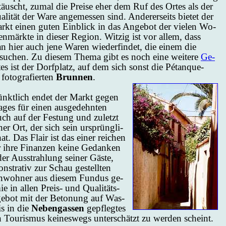
­täuscht, zu­mal die Prei­se eher dem Ruf des Or­tes als der
­li­tät der Wa­re an­ge­mes­sen sind. An­de­rer­seits bie­tet der
rkt ei­nen gu­ten Ein­blick in das An­ge­bot der vie­len Wo­
n­märk­te in die­ser Re­gi­on. Wit­zig ist vor al­lem, dass
n hier auch je­ne Wa­ren wie­der­fin­det, die ei­nem die
su­chen. Zu die­sem The­ma gibt es noch ei­ne wei­te­re
Ge­
tes ist der Dorf­platz, auf dem sich sonst die Pétan­que­
o­to­gra­fier­ten
Brun­nen
.
 pünkt­lich en­det der Markt ge­gen
ges für ei­nen aus­ge­dehn­ten
ch auf der Fes­tung und zu­letzt
ner Ort, der sich sein ur­sprüng­li­
hat. Das Flair ist das ei­ner rei­chen
r ih­re Finan­zen kei­ne Ge­dan­ken
r Auss­trah­lung sei­ner Gäs­te,
­tra­tiv zur Schau ge­stell­ten
n­woh­ner aus die­sem Fun­dus ge­
e in al­len Preis- und Qua­li­täts­
n­ge­bot mit der Be­to­nung auf Was­
is in die
Ne­ben­gas­sen
ge­pfleg­tes
 Tou­ris­mus kei­nes­wegs un­ter­schätzt zu wer­den scheint.