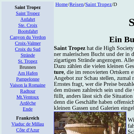
Home
/
Rei­sen
/
Saint Tro­pez
/D
Saint Tropez
Saint Tropez
S
Anfahrt
Ste. Croix
Bootsfahrt
Canyon du Verdon
Ein Bu
Croix-Valmer
Saint Tro­pez
hat die High So­cie­ty 
Croix du Sud
ner ma­le­ri­schen Bucht und der in d
Strände
zig­ar­ti­gen Strän­de an­ge­zo­gen. Al­l
St. Tropez
Da­zu zäh­len die vie­len klei­nen Ge­
Brunnen
ture
, die im re­no­vier­ten Orts­kern 
Am Hafen
An­ge­bot zur Schau stel­len, zu­mal
Pampelonne
Erns­tes fragt, wer die Prei­se be­zah
Vaison la Romaine
den müs­sen zahl­reich sein und die 
Radtour
füllt, an­ders lässt sich die Si­tua­ti­
Mt.Ventoux
denn die Ge­schäf­te ha­ben of­fen­sic
Ardèche
klei­nen Gas­sen und Ga­le­ri­en ein­ge­
Ende
Frankreich
Wi
Viaduc de Millau
fa
Côte d'Azur
Sc