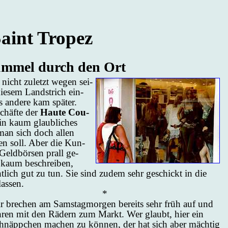
aint Tro­pez
m­mel durch den Ort
nicht zu­letzt we­gen sei­
ie­sem Land­strich ein­
es an­de­re kam spä­ter.
schäf­te der
Hau­te Cou­
ein kaum glaub­li­ches
 man sich doch al­len
­len soll. Aber die Kun­
Geld­bör­sen prall ge­
on kaum be­schrei­ben,
ht­lich gut zu tun. Sie sind zu­dem sehr ge­schickt in die
las­sen.
*
r bre­chen am Sams­tag­mor­gen be­reits sehr früh auf und
h­ren mit den Rä­dern zum Markt. Wer glaubt, hier ein
hnäpp­chen ma­chen zu kön­nen, der hat sich aber mäch­tig