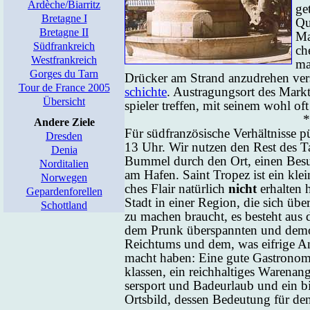
Ardèche/Biarritz
ge
Bretagne I
Qua
Bretagne II
Ma
Südfrankreich
che
Westfrankreich
ma
Gorges du Tarn
Drücker am Strand an­zu­dre­hen ver­
Tour de France 2005
schich­te
. Aus­tra­gungs­ort des Mark­
Übersicht
spie­ler tref­fen, mit sei­nem wohl oft f
*
Andere Ziele
Für süd­fran­zö­si­sche Ver­hält­nis­se
Dresden
13 Uhr. Wir nut­zen den Rest des Ta­
Denia
Bum­mel durch den Ort, ei­nen Be­su
Norditalien
am Ha­fen. Saint Tro­pez ist ein klei­
Norwegen
ches Flair na­tür­lich
nicht
er­hal­ten 
Gepardenforellen
Stadt in ei­ner Re­gi­on, die sich übe
Schottland
zu ma­chen braucht, es be­steht aus de
dem Prunk über­spann­ten und de­mons
Reich­tums und dem, was eif­ri­ge A
macht ha­ben: Ei­ne gu­te Ga­stro­no­mi
klas­sen, ein reich­hal­ti­ges Wa­ren­a
ser­sport und Ba­de­ur­laub und ein b
Orts­bild, des­sen Be­deu­tung für den