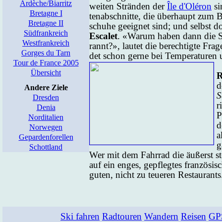
Ardèche/Biarritz
wei­ten Strän­den der
Île d'Oléron
si
Bretagne I
ten­ab­schnit­te, die über­haupt zum
Bretagne II
schu­he ge­eig­net sind; und selbst d
Südfrankreich
Es­ca­let
. «Wa­rum ha­ben dann die Sc
Westfrankreich
rannt?», lau­tet die be­rech­tig­te Fra
Gorges du Tarn
det schon ger­ne bei Tem­pe­ra­tu­re
Tour de France 2005
Übersicht
R
d
Andere Ziele
S
Dresden
r
Denia
P
Norditalien
d
Norwegen
a
Gepardenforellen
g
Schottland
Wer mit dem Fahr­rad die äu­ßerst stei
auf ein en­ges, ge­pfleg­tes fran­zö­
gu­ten, nicht zu teue­ren Re­stau­rants
Ski fahren
Radtouren
Wandern
Reisen
GP