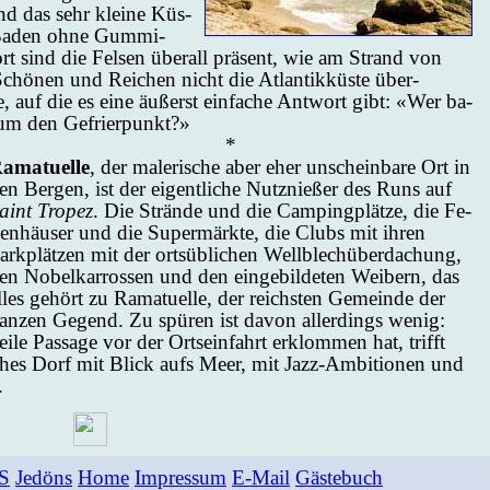
nd das sehr klei­ne Küs­
 Ba­den oh­ne Gum­mi­
ort sind die Fel­sen über­all prä­sent, wie am Strand von
hö­nen und Rei­chen nicht die At­lan­tik­küs­te über­
­ge, auf die es ei­ne äu­ßerst ein­fa­che Ant­wort gibt: «Wer ba­
n um den Ge­frier­punkt?»
*
a­ma­tu­el­le
, der ma­le­ri­sche aber eher un­schein­ba­re Ort in
en Ber­gen, ist der ei­gent­li­che Nutz­nie­ßer des Runs auf
aint Tro­pez
. Die Strän­de und die Cam­ping­plät­ze, die Fe­
i­en­häu­ser und die Su­per­märk­te, die Clubs mit ih­ren
ark­plät­zen mit der orts­üb­li­chen Well­blech­über­da­chung,
en No­bel­kar­ros­sen und den ein­ge­bil­de­ten Wei­bern, das
l­les ge­hört zu Ra­ma­tu­el­le, der reichs­ten Ge­mein­de der
an­zen Ge­gend. Zu spü­ren ist da­von al­ler­dings we­nig:
­le Pas­sa­ge vor der Ort­sein­fahrt er­klom­men hat, trifft
si­sches Dorf mit Blick aufs Meer, mit Jazz-Ambi­tio­nen und
.
S
Jedöns
Home
Impressum
E-Mail
Gästebuch