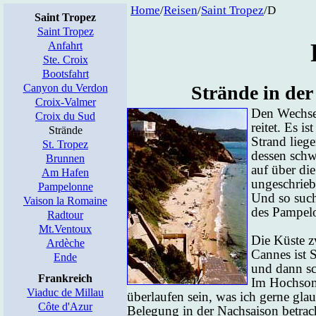
Home
/
Rei­sen
/
Saint Tro­pez
/D
Saint Tropez
Saint Tropez
Anfahrt
Ste. Croix
Bootsfahrt
Canyon du Verdon
Strän­de in der
Croix-Valmer
Den Wech­sel
Croix du Sud
rei­tet. Es 
Strände
Strand lie­g
St. Tropez
des­sen sch
Brunnen
auf über di
Am Hafen
un­ge­schrie
Pampelonne
Und so su­ch
Vaison la Romaine
des Pam­pe­lo
Radtour
Mt.Ventoux
Die Küs­te 
Ardèche
Can­nes ist S
Ende
und dann sc
Frankreich
Im Hoch­som­
Viaduc de Millau
über­lau­fen sein, was ich ger­ne gla
Côte d'Azur
Be­le­gung in der Nach­sai­son be­trach