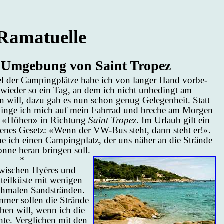
Ra­ma­tu­el­le
 Um­ge­bung von Saint Tro­pez
 der Cam­ping­plät­ze ha­be ich von lan­ger Hand vor­be­
ist wie­der so ein Tag, an dem ich nicht un­be­dingt am
en will, da­zu gab es nun schon ge­nug Ge­le­gen­heit. Statt
win­ge ich mich auf mein Fahr­rad und bre­che am Mor­gen
e «Hö­hen» in Rich­tung
Saint Tro­pez
. Im Ur­laub gilt ein
­be­nes Ge­setz: «Wenn der VW-Bus steht, dann steht er!».
e ich ei­nen Cam­ping­platz, der uns nä­her an die Strän­de
n­ne her­an brin­gen soll.
*
zwi­schen Hyères und
teil­küs­te mit we­ni­gen
hma­len Sand­strän­den.
mer sol­len die Strän­de
u­ben will, wenn ich die
­te. Ver­g­li­chen mit den