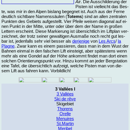
Air
. Die Aus­schil­de­rung der
Pis­ten ist viel­leicht das Bes­
te, was mir in den Al­pen bis­lang be­geg­net ist. Auch aus der Fer­ne
deut­lich sicht­ba­re Na­mens­säu­len (
To­tems
) sind an al­len zen­tra­len
Punk­ten des Ge­biets auf­ge­stellt. Vier Pfei­le wei­sen dia­go­nal auf ei­
nen Punkt in der Mit­te, un­ter oder über dem der Na­me in gro­ßen
Let­tern er­scheint. Die­se Mar­kie­rung ist über­sicht­lich im Lift­plan ver­
zeich­net, der trotz sei­ner ge­wal­ti­gen Aus­ma­ße noch recht gut les­
bar ist, je­den­falls sehr viel bes­ser als
der­je­ni­ge
von
Les Arcs
/
la
Plagne
. Zwar kann es ei­nem pas­sie­ren, dass man in dem Wust der
Bah­nen ein­mal in den falschen Lift ein­steigt, aber spä­tes­tens wenn
mehr als ei­ne Gon­del auf der Hö­he an­kommt fin­det man dort ei­nen
sol­chen Ori­en­tie­rungs­punkt vor. Hin­zu kommt an je­der Berg­sta­ti­on
ei­ne Ta­fel, die über­sicht­lich auf­zeigt, wel­che Pis­ten man von die­
sem Lift aus fah­ren kann. Vor­bild­lich!
3 Vallées I
3 Vallées
Ski de rêve
Skigebiet
Thorens
Orelle
Menuires
St.Martin
Meribel