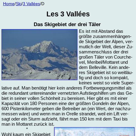
Home
/
Ski
/
3 Vallées
/D
Les 3 Vallées
Das Skigebiet der drei Täler
Es ist mit Ab­stand das
größ­te zu­sam­men­hän­gen­
de Ski­ge­biet der Al­pen, ver­
mut­lich der Welt, die­ser Zu­
sam­menschluss der drei
gro­ßen Tä­ler von Cour­che­
vel, Me­ri­bel/Mot­ta­ret und
dem Bel­le­ville. Kein an­de­
res Ski­ge­biet ist so weit­läu­
fig und doch so kom­pakt,
kei­nes weist so vie­le Su­per­
la­ti­ve auf. Man be­nö­tigt hier kein an­de­res Fort­be­we­gungs­mit­tel als
die red­un­dant un­ter­ein­an­der ver­netz­ten Auf­stiegs­hil­fen um das Ge­
biet in sei­ner vol­len Schön­heit zu be­rei­sen. Hier gibt es mit ei­ner
Ka­pa­zi­tät von 180 Per­so­nen ei­ne der größ­ten Gon­deln der Al­pen,
600 Pis­ten­ki­lo­me­ter ge­ben die Be­trei­ber an (ein Wert, der nach­zu­
mes­sen wä­re) und wenn man in Orel­le stran­det, weil ein Lift ver­
sagt oder ein Sturm auf­zieht, fährt man 150 km mit dem Ta­xi bis
man in Mot­ta­ret zu­rück ist.
*
Wohl kaum ein Ski­ge­biet