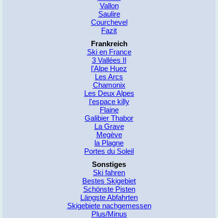
Vallon
Saulire
Courchevel
Fazit
Frankreich
Ski en France
3 Vallées II
l'Alpe Huez
Les Arcs
Chamonix
Les Deux Alpes
l'espace killy
Flaine
Galibier Thabor
La Grave
Megève
la Plagne
Portes du Soleil
Sonstiges
Ski fahren
Bestes Skigebiet
Schönste Pisten
Längste Abfahrten
Skigebiete nachgemessen
Plus/Minus