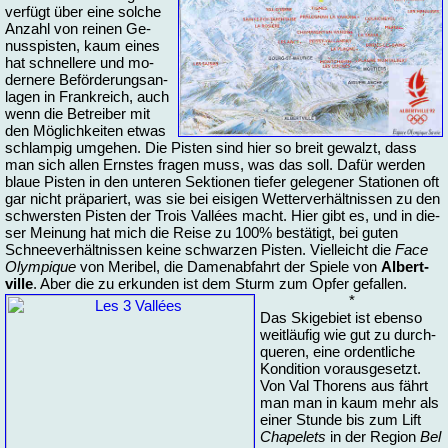
ver­fügt über ei­ne sol­che
An­zahl von rei­nen Ge­
nuss­pis­ten, kaum ei­nes
hat schnel­le­re und mo­
der­ne­re Be­för­de­rungs­an­
la­gen in Frank­reich, auch
wenn die Be­trei­ber mit
den Mög­lich­kei­ten et­was
schlam­pig um­ge­hen. Die Pis­ten sind hier so breit ge­walzt, dass
man sich al­len Erns­tes fra­gen muss, was das soll. Da­für wer­den
blaue Pis­ten in den un­te­ren Sek­tio­nen tiefer ge­le­ge­ner Sta­tio­nen oft
gar nicht prä­pa­riert, was sie bei ei­si­gen Wet­ter­ver­hält­nis­sen zu den
schwers­ten Pis­ten der Trois Vallées macht. Hier gibt es, und in die­
ser Mei­nung hat mich die Rei­se zu 100% be­stä­tigt, bei gu­ten
Schnee­ver­hält­nis­sen kei­ne schwar­zen Pis­ten. Viel­leicht die
Face
Olym­pi­que
von Me­ri­bel, die Da­men­ab­fahrt der Spie­le von
Al­bert­
ville
. Aber die zu er­kun­den ist dem Sturm zum Op­fer ge­fal­len.
*
Das Ski­ge­biet ist eben­so
weit­läu­fig wie gut zu durch­
que­ren, ei­ne or­dent­li­che
Kon­di­ti­on vor­aus­ge­setzt.
Von Val Tho­rens aus fährt
man man in kaum mehr als
ei­ner Stun­de bis zum Lift
Cha­pe­lets
in der Re­gi­on
Bel